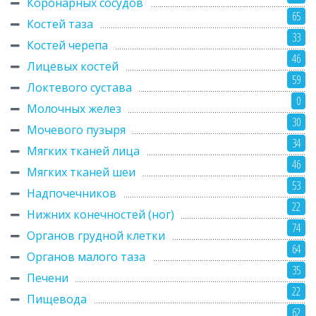
Коронарных сосудов
65
Костей таза
33
Костей черепа
46
Лицевых костей
59
Локтевого сустава
0
Молочных желез
30
Мочевого пузыря
34
Мягких тканей лица
46
Мягких тканей шеи
53
Надпочечников
22
Нижних конечностей (ног)
74
Органов грудной клетки
64
Органов малого таза
35
Печени
22
Пищевода
62