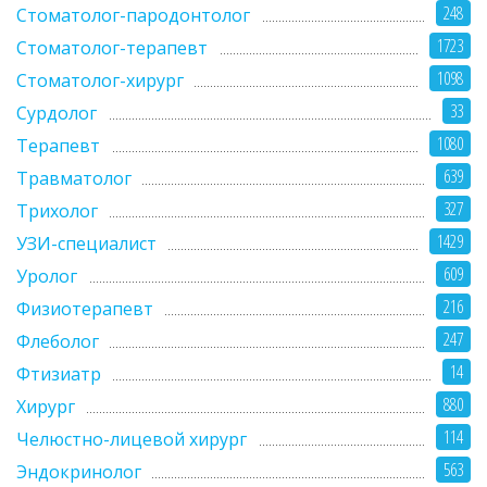
248
Стоматолог-пародонтолог
1723
Стоматолог-терапевт
1098
Стоматолог-хирург
33
Сурдолог
1080
Терапевт
639
Травматолог
327
Трихолог
1429
УЗИ-специалист
609
Уролог
216
Физиотерапевт
247
Флеболог
14
Фтизиатр
880
Хирург
114
Челюстно-лицевой хирург
563
Эндокринолог