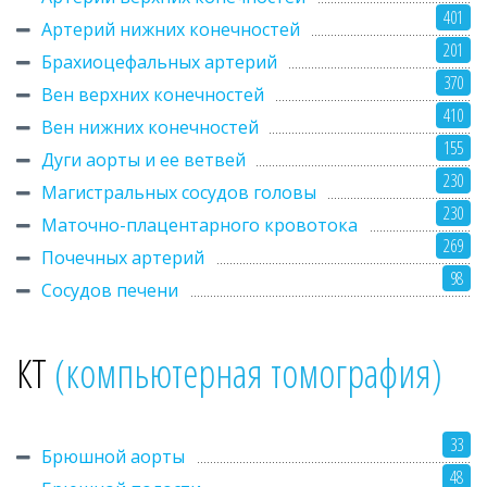
401
Артерий нижних конечностей
201
Брахиоцефальных артерий
370
Вен верхних конечностей
410
Вен нижних конечностей
155
Дуги аорты и ее ветвей
230
Магистральных сосудов головы
230
Маточно-плацентарного кровотока
269
Почечных артерий
98
Сосудов печени
КТ
(компьютерная
томография)
33
Брюшной аорты
48