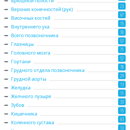
Брюшной полости
23
Верхних конечностей (рук)
67
Височных костей
15
Внутреннего уха
18
Всего позвоночника
57
Глазницы
71
Головного мозга
57
Гортани
78
Грудного отдела позвоночника
29
Грудной аорты
13
Желудка
11
Желчного пузыря
33
Зубов
15
Кишечника
63
Коленного сустава
13