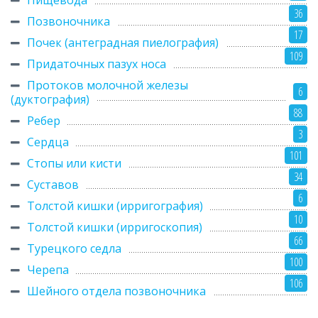
Пищевода
36
Позвоночника
17
Почек (антеградная пиелография)
109
Придаточных пазух носа
Протоков молочной железы
6
(дуктография)
88
Ребер
3
Сердца
101
Стопы или кисти
34
Суставов
6
Толстой кишки (ирригография)
10
Толстой кишки (ирригоскопия)
66
Турецкого седла
100
Черепа
106
Шейного отдела позвоночника