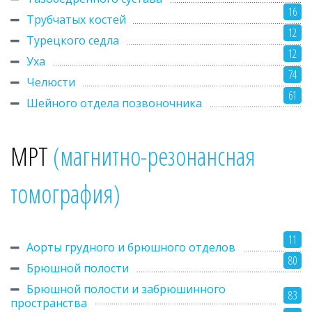
16
Трубчатых костей
12
Турецкого седла
12
Уха
74
Челюсти
61
Шейного отдела позвоночника
МРТ
(магнитно-резонансная
томография)
11
Аорты грудного и брюшного отделов
80
Брюшной полости
Брюшной полости и забрюшинного
83
пространства