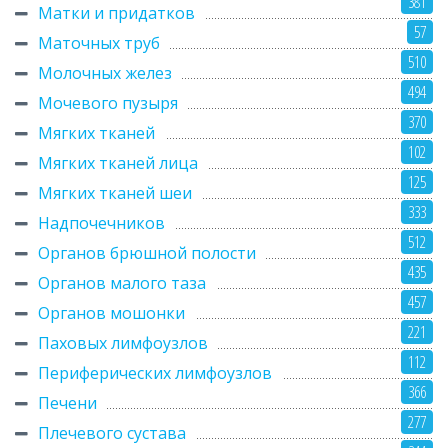
381
Матки и придатков
57
Маточных труб
510
Молочных желез
494
Мочевого пузыря
370
Мягких тканей
102
Мягких тканей лица
125
Мягких тканей шеи
333
Надпочечников
512
Органов брюшной полости
435
Органов малого таза
457
Органов мошонки
221
Паховых лимфоузлов
112
Периферических лимфоузлов
366
Печени
277
Плечевого сустава