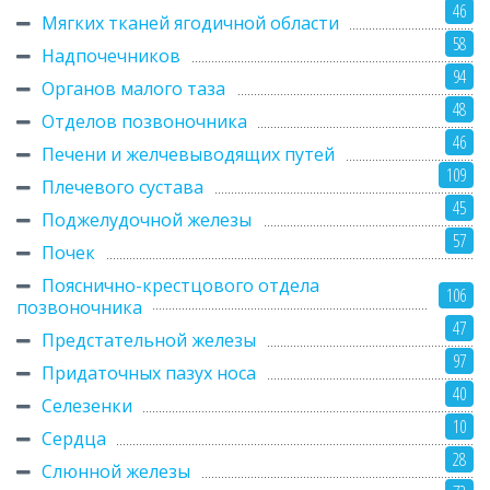
46
Мягких тканей ягодичной области
58
Надпочечников
94
Органов малого таза
48
Отделов позвоночника
46
Печени и желчевыводящих путей
109
Плечевого сустава
45
Поджелудочной железы
57
Почек
Пояснично-крестцового отдела
106
позвоночника
47
Предстательной железы
97
Придаточных пазух носа
40
Селезенки
10
Сердца
28
Слюнной железы