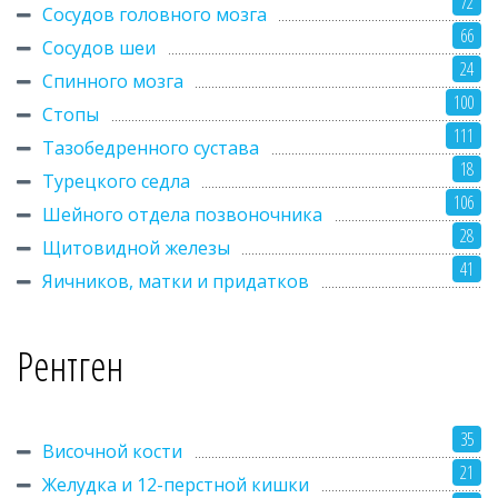
72
Сосудов головного мозга
66
Сосудов шеи
24
Спинного мозга
100
Стопы
111
Тазобедренного сустава
18
Турецкого седла
106
Шейного отдела позвоночника
28
Щитовидной железы
41
Яичников, матки и придатков
Рентген
35
Височной кости
21
Желудка и 12-перстной кишки