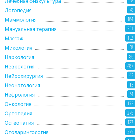
58
Лечебная физкультура
78
Логопедия
184
Маммология
201
Мануальная терапия
192
Массаж
38
Микология
86
Наркология
487
Неврология
43
Нейрохирургия
13
Неонатология
64
Нефрология
173
Онкология
275
Ортопедия
127
Остеопатия
279
Отоларингология