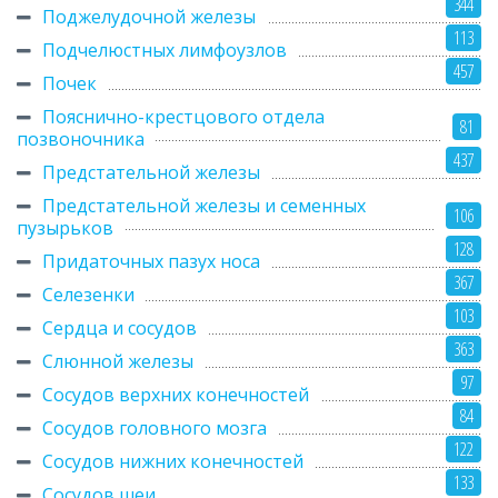
344
Поджелудочной железы
113
Подчелюстных лимфоузлов
457
Почек
Пояснично-крестцового отдела
81
позвоночника
437
Предстательной железы
Предстательной железы и семенных
106
пузырьков
128
Придаточных пазух носа
367
Селезенки
103
Сердца и сосудов
363
Слюнной железы
97
Сосудов верхних конечностей
84
Сосудов головного мозга
122
Сосудов нижних конечностей
133
Сосудов шеи