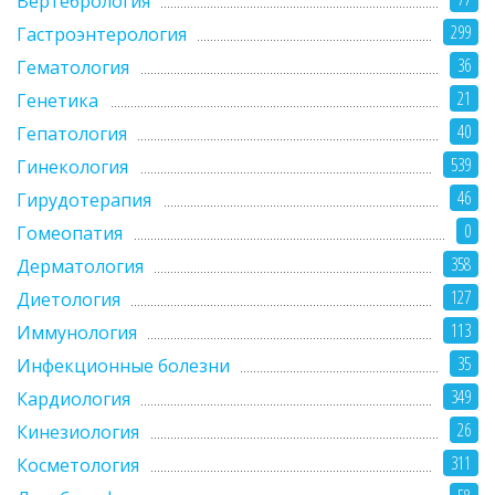
Вертебрология
299
Гастроэнтерология
36
Гематология
21
Генетика
40
Гепатология
539
Гинекология
46
Гирудотерапия
0
Гомеопатия
358
Дерматология
127
Диетология
113
Иммунология
35
Инфекционные болезни
349
Кардиология
26
Кинезиология
311
Косметология