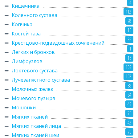
4
Кишечника
112
Коленного сустава
78
Копчика
15
Костей таза
93
Крестцово-подвздошных сочленений
1
Легких и бронхов
16
Лимфоузлов
109
Локтевого сустава
102
Лучезапястного сустава
58
Молочных желез
34
Мочевого пузыря
49
Мошонки
76
Мягких тканей
42
Мягких тканей лица
79
Мягких тканей шеи