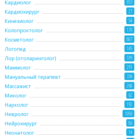
653
Кардиолог
27
Кардиохирург
54
Кинезиолог
170
Колопроктолог
887
Косметолог
145
Логопед
599
Лор (отоларинголог)
291
Маммолог
334
Мануальный терапевт
268
Массажист
62
Миколог
192
Нарколог
1050
Невролог
86
Нейрохирург
14
Неонатолог