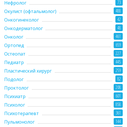
73
Нефролог
488
Окулист (офтальмолог)
42
Онкогинеколог
48
Онкодерматолог
461
Онколог
659
Ортопед
227
Остеопат
445
Педиатр
259
Пластический хирург
82
Подолог
208
Проктолог
601
Психиатр
858
Психолог
361
Психотерапевт
144
Пульмонолог