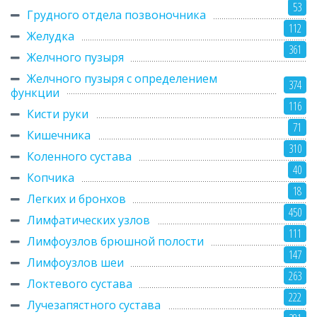
53
Грудного отдела позвоночника
112
Желудка
361
Желчного пузыря
Желчного пузыря с определением
374
функции
116
Кисти руки
71
Кишечника
310
Коленного сустава
40
Копчика
18
Легких и бронхов
450
Лимфатических узлов
111
Лимфоузлов брюшной полости
147
Лимфоузлов шеи
263
Локтевого сустава
222
Лучезапястного сустава