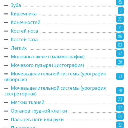
68
Зуба
2
Кишечника
22
Конечностей
71
Костей носа
86
Костей таза
83
Легких
57
Молочных желез (маммография)
20
Мочевого пузыря (цистография)
Мочевыделительной системы (урография
33
обзорная)
Мочевыделительной системы (урография
30
экскреторная)
23
Мягких тканей
97
Органов грудной клетки
64
Пальцев ноги или руки
32