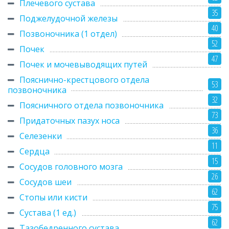
Плечевого сустава
35
Поджелудочной железы
40
Позвоночника (1 отдел)
52
Почек
47
Почек и мочевыводящих путей
Пояснично-крестцового отдела
53
позвоночника
32
Поясничного отдела позвоночника
73
Придаточных пазух носа
36
Селезенки
11
Сердца
15
Сосудов головного мозга
26
Сосудов шеи
62
Стопы или кисти
75
Сустава (1 ед.)
62
Тазобедренного сустава