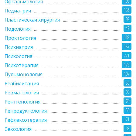
193
Офтальмология
156
Педиатрия
92
Пластическая хирургия
47
Подология
118
Проктология
187
Психиатрия
771
Психология
176
Психотерапия
107
Пульмонология
59
Реабилитация
99
Ревматология
74
Рентгенология
53
Репродуктология
171
Рефлексотерапия
39
Сексология