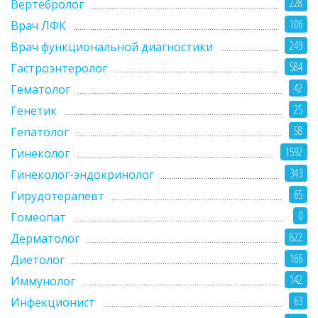
228
Вертебролог
106
Врач ЛФК
249
Врач функциональной диагностики
584
Гастроэнтеролог
42
Гематолог
25
Генетик
58
Гепатолог
1592
Гинеколог
343
Гинеколог-эндокринолог
65
Гирудотерапевт
0
Гомеопат
822
Дерматолог
166
Диетолог
142
Иммунолог
63
Инфекционист