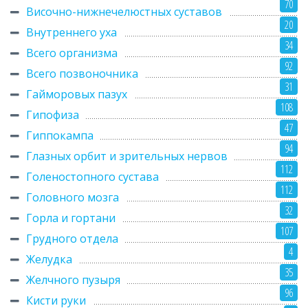
70
Височно-нижнечелюстных суставов
20
Внутреннего уха
34
Всего организма
92
Всего позвоночника
31
Гайморовых пазух
108
Гипофиза
47
Гиппокампа
94
Глазных орбит и зрительных нервов
112
Голеностопного сустава
112
Головного мозга
32
Горла и гортани
107
Грудного отдела
4
Желудка
35
Желчного пузыря
96
Кисти руки