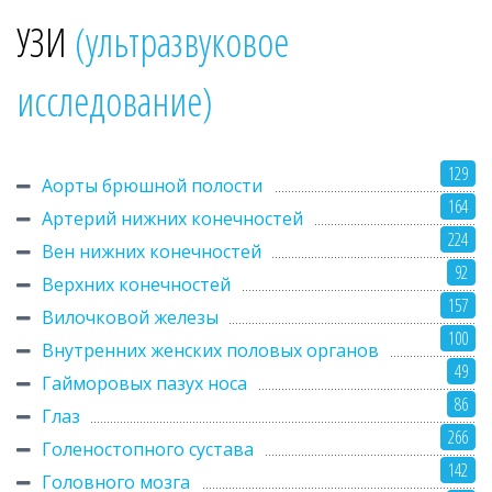
УЗИ
(ультразвуковое
исследование)
129
Аорты брюшной полости
164
Артерий нижних конечностей
224
Вен нижних конечностей
92
Верхних конечностей
157
Вилочковой железы
100
Внутренних женских половых органов
49
Гайморовых пазух носа
86
Глаз
266
Голеностопного сустава
142
Головного мозга