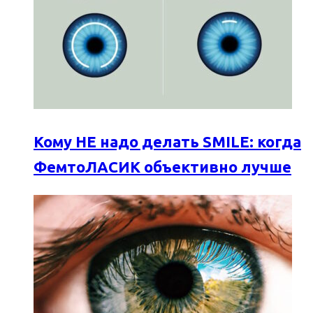
Кому НЕ надо делать SMILE: когда
ФемтоЛАСИК объективно лучше