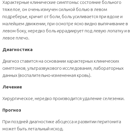
Характерные клинические симптомы: состояние больного
тяжелое, он очень измучен сильной болью в левом
подреберье, кричит от боли, боль усиливается при вдохе и
малейшем движении, при осмотре ясно видно выпячивание в
левом боку, нередко боль иррадиирует под левую лопатку и в
левое плечо.
Диагностика
Диагноз ставится на основании характерных клинических
симптомов, ультразвукового исследования, лабораторных
данных (воспалительно-измененная кровь).
Лечение
Хирургическое, нередко производится удаление селезенки.
Прогноз
При поздней диагностике абсцесса и развитии перитонита
может быть летальный исход.