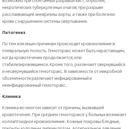
возможно при спонтанных разрывах кист, опухолей,
некротических туберкулезных очагов, при разрыве
расслаивающей аневризмы аорты, а также при болезнях
крови с нарушением системы свертывания.
Патогенез
По тем или иным причинам происходит кровоизлияние в
плевральную полость. Гемоторакс может быть нарастающим,
когда кровотечение продолжается, или
стабилизировавшимся. Кроме того, различают свернувшийся
и несвернувшийся гемоторакс. В зависимости от микробной
обсеменности различают инфицированный и
неинфицированный гемоторакс.
Клиника
Клиника во многом зависит от причины, вызвавшей
кровотечение. При среднем гемотораксе у больных возникает
коллаптоидное кровоизлияние. Кожные покровы бледные,
покрыты холодным липким потом. Артериальное давление