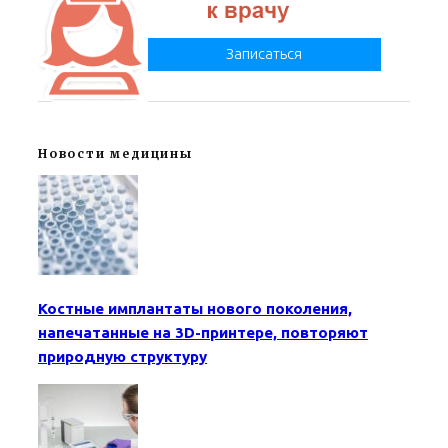
Записаться
Новости медицины
Костные имплантаты нового поколения,
напечатанные на 3D-принтере, повторяют
природную структуру