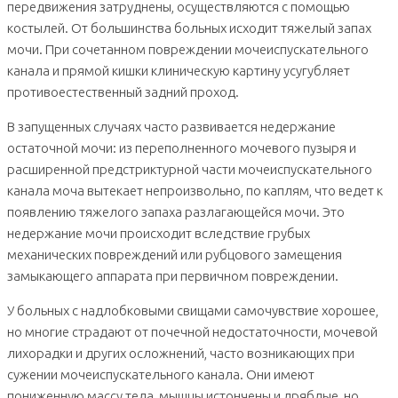
передвижения затруднены, осуществляются с помощью
костылей. От большинства больных исходит тяжелый запах
мочи. При сочетанном повреждении мочеиспускательного
канала и прямой кишки клиническую картину усугубляет
противоестественный задний проход.
В запущенных случаях часто развивается недержание
остаточной мочи: из переполненного мочевого пузыря и
расширенной предстриктурной части мочеиспускательного
канала моча вытекает непроизвольно, по каплям, что ведет к
появлению тяжелого запаха разлагающейся мочи. Это
недержание мочи происходит вследствие грубых
механических повреждений или рубцового замещения
замыкающего аппарата при первичном повреждении.
У больных с надлобковыми свищами самочувствие хорошее,
но многие страдают от почечной недостаточности, мочевой
лихорадки и других осложнений, часто возникающих при
сужении мочеиспускательного канала. Они имеют
пониженную массу тела, мышцы истончены и дряблые, но