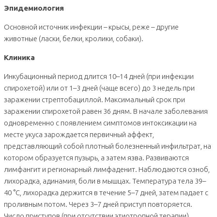
Эпидемиология
Основной источник инфекции – крысы, реже – другие
животные (ласки, белки, кролики, собаки).
Клиника
Инкубационный период длится 10–14 дней (при инфекции
спирохетой) или от 1–3 дней (чаще всего) до 3 недель при
заражении стрептобациллой. Максимальный срок при
заражении спирохетой равен 36 дням. В начале заболевания
одновременно с появлением симптомов интоксикации на
месте укуса зарождается первичный аффект,
представляющий собой плотный болезненный инфильтрат, на
котором образуется пузырь, а затем язва. Развиваются
лимфангит и регионарный лимфаденит. Наблюдаются озноб,
лихорадка, адинамия, боли в мышцах. Температура тела 39–
40 °С, лихорадка держится в течение 5–7 дней, затем падает с
проливным потом. Через 3–7 дней приступ повторяется.
Число приступов (при отсутствии этиотропной терапии)