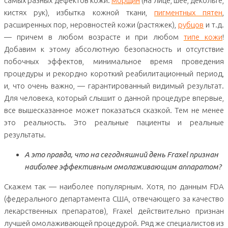
самых разных дефектов кожи:
морщин
(на лице, шее, декольте,
кистях рук), избытка кожной ткани,
пигментных пятен
,
расширенных пор, неровностей кожи (растяжек),
рубцов
и т.д.
— причем в любом возрасте и при любом
типе кожи
!
Добавим к этому абсолютную безопасность и отсутствие
побочных эффектов, минимальное время проведения
процедуры и рекордно короткий реабилитационный период,
и, что очень важно, — гарантированный видимый результат.
Для человека, который слышит о данной процедуре впервые,
все вышесказанное может показаться сказкой. Тем не менее
это реальность. Это реальные пациенты и реальные
результаты.
А это правда, что на сегодняшний день Fraxel признан
наиболее эффективным омолаживающим аппаратом?
Скажем так — наиболее популярным. Хотя, по данным FDA
(федерального департамента США, отвечающего за качество
лекарственных препаратов), Fraxel действительно признан
лучшей омолаживающей процедурой. Ряд же специалистов из