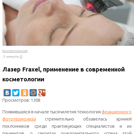
Косметология
·
3 минуты
·
0
Лазер Fraxel, применение в современной
косметологии
Просмотров: 1308
Появившаяся в начале тысячилетия технология
фракционного
фототермолиза
стремительно обзавелась армией
поклонников среди практикующих специалистов и их
пациентов. о секретах ошеломительного успеха этой