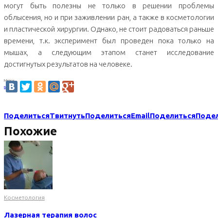
могут быть полезны не только в решении проблемы
облысения, но и при заживлении ран, а также в косметологии
и пластической хирургии. Однако, не стоит радоваться раньше
времени, т.к. эксперимент был проведен пока только на
мышах, а следующим этапом станет исследование
достигнутых результатов на человеке.
Метки
волосы
Поделиться
Твитнуть
Поделиться
Email
Поделиться
Поде
Похожие
Косметология
Лазерная терапия волос