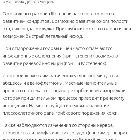
ожоговых деформаций.
Ожоги ушных раковин III степени часто осложняются
развитием хондритов. Возможно развитие ожога полости
рта, пищевода, желудка. При глубоких ожогах головы и шеи
возможен быстрый летальный исход.
При отморожении головы и шеи часто отмечаются
инфекционные осложнения (при II степени), возможно
развитие раневой инфекции (при III и IV степенях).
Из нагноившихся лимфатических узлов формируются
абсцессы и аденофлегмоны. Местные нагноительные
процессы протекают с гнойно-резорбтивной лихорадкой,
которая при длительном процессе приводит к раневому
истощению. На месте рубцов возможно развитие
плоскоклеточного рака, грибкового поражения кожи.
Также наблюдаются изменения со стороны нервов,
кровеносных и лимфатических сосудов (например, неврит