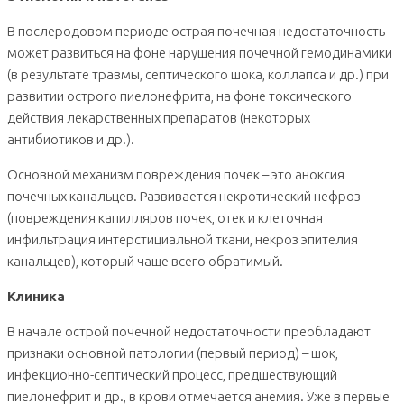
В послеродовом периоде острая почечная недостаточность
может развиться на фоне нарушения почечной гемодинамики
(в результате травмы, септического шока, коллапса и др.) при
развитии острого пиелонефрита, на фоне токсического
действия лекарственных препаратов (некоторых
антибиотиков и др.).
Основной механизм повреждения почек – это аноксия
почечных канальцев. Развивается некротический нефроз
(повреждения капилляров почек, отек и клеточная
инфильтрация интерстициальной ткани, некроз эпителия
канальцев), который чаще всего обратимый.
Клиника
В начале острой почечной недостаточности преобладают
признаки основной патологии (первый период) – шок,
инфекционно-септический процесс, предшествующий
пиелонефрит и др., в крови отмечается анемия. Уже в первые