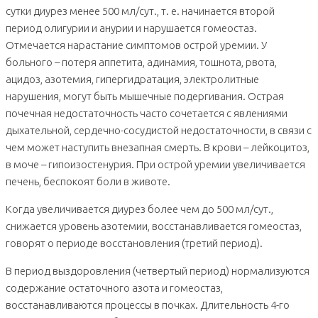
сутки диурез менее 500 мл/сут., т. е. начинается второй
период олигурии и анурии и нарушается гомеостаз.
Отмечается нарастание симптомов острой уремии. У
больного – потеря аппетита, адинамия, тошнота, рвота,
ацидоз, азотемия, гипергидратация, электролитные
нарушения, могут быть мышечные подергивания. Острая
почечная недостаточность часто сочетается с явлениями
дыхательной, сердечно-сосудистой недостаточности, в связи с
чем может наступить внезапная смерть. В крови – лейкоцитоз,
в моче – гипоизостенурия. При острой уремии увеличивается
печень, беспокоят боли в животе.
Когда увеличивается диурез более чем до 500 мл/сут.,
снижается уровень азотемии, восстанавливается гомеостаз,
говорят о периоде восстановления (третий период).
В период выздоровления (четвертый период) нормализуются
содержание остаточного азота и гомеостаз,
восстанавливаются процессы в почках. Длительность 4-го