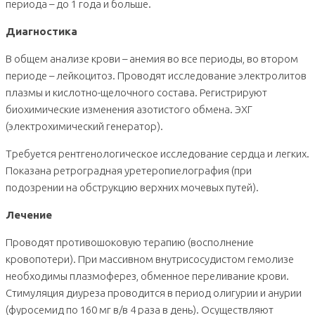
периода – до 1 года и больше.
Диагностика
В общем анализе крови – анемия во все периоды, во втором
периоде – лейкоцитоз. Проводят исследование электролитов
плазмы и кислотно-щелочного состава. Регистрируют
биохимические изменения азотистого обмена. ЭХГ
(электрохимический генератор).
Требуется рентгенологическое исследование сердца и легких.
Показана ретроградная уретеропиелография (при
подозрении на обструкцию верхних мочевых путей).
Лечение
Проводят противошоковую терапию (восполнение
кровопотери). При массивном внутрисосудистом гемолизе
необходимы плазмоферез, обменное переливание крови.
Стимуляция диуреза проводится в период олигурии и анурии
(фуросемид по 160 мг в/в 4 раза в день). Осуществляют