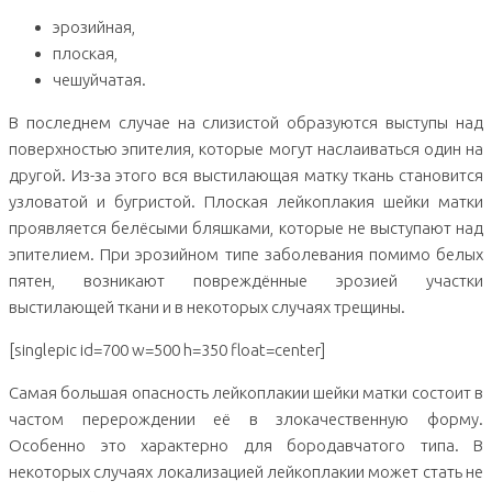
эрозийная,
плоская,
чешуйчатая.
В последнем случае на слизистой образуются выступы над
поверхностью эпителия, которые могут наслаиваться один на
другой. Из-за этого вся выстилающая матку ткань становится
узловатой и бугристой. Плоская лейкоплакия шейки матки
проявляется белёсыми бляшками, которые не выступают над
эпителием. При эрозийном типе заболевания помимо белых
пятен, возникают повреждённые эрозией участки
выстилающей ткани и в некоторых случаях трещины.
[singlepic id=700 w=500 h=350 float=center]
Самая большая опасность лейкоплакии шейки матки состоит в
частом перерождении её в злокачественную форму.
Особенно это характерно для бородавчатого типа. В
некоторых случаях локализацией лейкоплакии может стать не