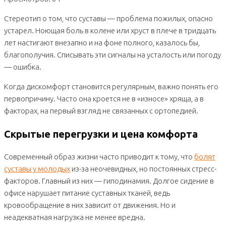
Стереотип о том, что суставы — проблема пожилых, опасно
устарел. Ноющая боль в колене или хруст в плече в тридцать
лет настигают внезапно и на фоне полного, казалось бы,
благополучия. Списывать эти сигналы на усталость или погоду
— ошибка.
Когда дискомфорт становится регулярным, важно понять его
первопричину. Часто она кроется не в «износе» хряща, а в
факторах, на первый взгляд не связанных с ортопедией.
Скрытые перегрузки и цена комфорта
Современный образ жизни часто приводит к тому, что
болят
суставы у молодых
из-за неочевидных, но постоянных стресс-
факторов. Главный из них — гиподинамия. Долгое сидение в
офисе нарушает питание суставных тканей, ведь
кровообращение в них зависит от движения. Но и
неадекватная нагрузка не менее вредна.