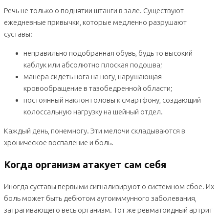
Речь не только о поднятии штанги в зале. Существуют
ежедневные привычки, которые медленно разрушают
суставы:
неправильно подобранная обувь, будь то высокий
каблук или абсолютно плоская подошва;
манера сидеть нога на ногу, нарушающая
кровообращение в тазобедренной области;
постоянный наклон головы к смартфону, создающий
колоссальную нагрузку на шейный отдел.
Каждый день, понемногу. Эти мелочи складываются в
хроническое воспаление и боль.
Когда организм атакует сам себя
Иногда суставы первыми сигнализируют о системном сбое. Их
боль может быть дебютом аутоиммунного заболевания,
затрагивающего весь организм. Тот же ревматоидный артрит