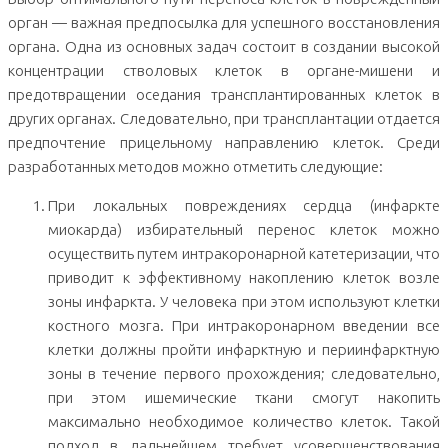
орган — важная предпосылка для успешного восстановления
органа. Одна из основных задач состоит в создании высокой
концентрации стволовых клеток в органе-ми­шени и
предотвращении оседания трансплантированных клеток в
других органах. Следовательно, при трансплантации отдается
предпочтение прицельному на­правлению клеток. Среди
разработанных методов можно отметить следующие:
При локальных повреждениях сердца (инфаркте
миокарда) избирательный перенос клеток можно
осуществить путем интракоронарной катетеризации, что
приводит к эффективному накоплению клеток возле
зоны инфаркта. У человека при этом используют клетки
костного мозга. При интракоронарном введе­нии все
клетки должны пройти инфарктную и периинфарктную
зоны в течение первого прохождения; следовательно,
при этом ишемические ткани смогут нако­пить
максимально необходимое количество клеток. Такой
подход в дальнейшем требует усовершенствования