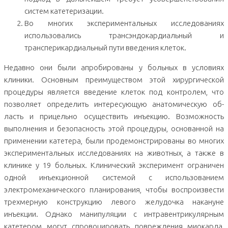
систем катетеризации.
Во многих экспериментальных исследованиях
использовались трансэндокардиальный и
трансперикардиальный пути введения клеток.
Недавно они были апробированы у больных в условиях
клиники. Ос­новным преимуществом этой хирургической
процедуры является введение кле­ток под контролем, что
позволяет определить интересующую анатомическую об­
ласть и прицельно осуществить инъекцию. Возможность
выполнения и безопас­ность этой процедуры, основанной на
применении катетера, были продемонстри­рованы во многих
экспериментальных исследованиях на животных, а также в
клинике у 19 больных. Клинический эксперимент ограничен
одной инъекцион­ной системой с использованием
электромеханического планирования, чтобы вос­произвести
трехмерную конструкцию левого желудочка накануне
инъекции. Од­нако манипуляции с интравентрикулярным
катетером могут спровоцировать по­вреждения миокарда,