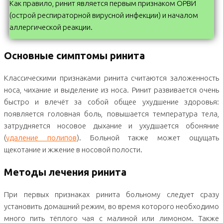
Как правило, ринит является первым признаком ОРВИ
(острой респираторной вирусной инфекции) и началом
аллергической реакции.
Основные симптомы ринита
Классическими признаками ринита считаются заложенность
носа, чихание и выделение из носа. Ринит развивается очень
быстро и влечёт за собой общее ухудшение здоровья:
появляется головная боль, повышается температура тела,
затрудняется носовое дыхание и ухудшается обоняние
(
удаление полипов
). Больной также может ощущать
щекотание и жжение в носовой полости.
Методы лечения ринита
При первых признаках ринита больному следует сразу
установить домашний режим, во время которого необходимо
много пить тёплого чая с малиной или лимоном. Также