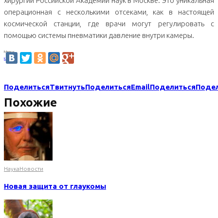
хирургии Российской Академии наук в Москве. Это уникальная
операционная с несколькими отсеками, как в настоящей
космической станции, где врачи могут регулировать с
помощью системы пневматики давление внутри камеры.
Метки
космос
Поделиться
Твитнуть
Поделиться
Email
Поделиться
Поде
Похожие
Наука
Новости
Новая защита от глаукомы