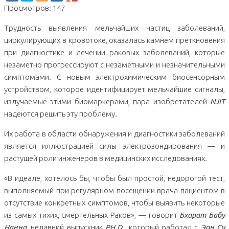
Просмотров: 147
Трудность выявления мельчайших частиц заболеваний,
циркулирующих в кровотоке, оказалась камнем преткновения
при диагностике и лечении раковых заболеваний, которые
незаметно прогрессируют с незаметными и незначительными
симптомами. С новым электрохимическим биосенсорным
устройством, которое идентифицирует мельчайшие сигналы,
излучаемые этими биомаркерами, пара изобретателей
NJIT
надеются решить эту проблему.
Их работа в области обнаружения и диагностики заболеваний
является иллюстрацией силы электрозондирования — и
растущей роли инженеров в медицинских исследованиях.
«В идеале, хотелось бы, чтобы был простой, недорогой тест,
выполняемый при регулярном посещении врача пациентом в
отсутствие конкретных симптомов, чтобы выявить некоторые
из самых тихих, смертельных Раков», — говорит
Бхарат Бабу
Нанна
, недавний выпускник
PH.D.
, который работал с
Эон Су