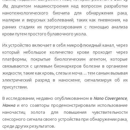
Ли
, доцентом машиностроения над вопросом разработки
нанотехнологического биочипа для обнаружения рака,
малярии и вирусных заболеваний, таких как пневмония, на
ранних стадиях их прогрессирования с помощью анализа
крови путем простого булавочного укола.
Их устройство включает в себя микрофлюидный канал, через
который небольшое количество крови проходит через
платформы, покрытые биологическим агентом, которые
связываются с целевым биомаркеров болезни в организме
жидкости, такие как кровь, слезы и моча… тем самым вызывая
электрический разряд в наносхеме, сигнализируя об их
присутствии.
В исследовании, недавно опубликованном в
Nano Covergence
,
Нанна
и его соавторы продемонстрировали использование
наночастиц золота для повышения чувствительности
сенсорного сигнала своего устройства при обнаружении рака,
среди других результатов.