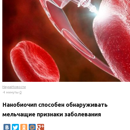
Наука
Новости
·
4 минуты
·
0
Нанобиочип способен обнаруживать
мельчащие признаки заболевания