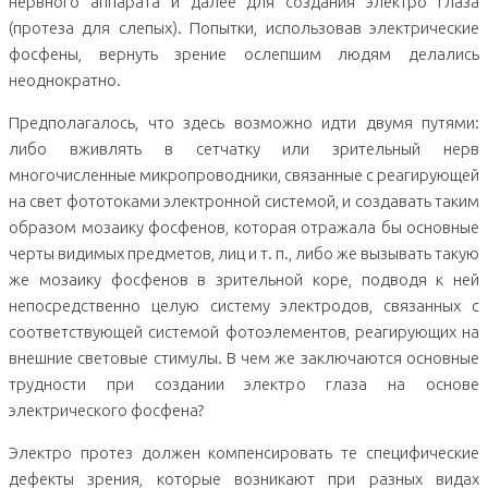
нервного аппарата и далее для создания электро глаза
(протеза для слепых). Попытки, использовав электрические
фосфены, вернуть зрение ослепшим людям делались
неоднократно.
Предполагалось, что здесь возможно идти двумя путями:
либо вживлять в сетчатку или зрительный нерв
многочисленные микропроводники, связанные с реагирующей
на свет фототоками электронной системой, и создавать таким
образом мозаику фосфенов, которая отражала бы основные
черты видимых предметов, лиц и т. п., либо же вызывать такую
же мозаику фосфенов в зрительной коре, подводя к ней
непосредственно целую систему электродов, связанных с
соответствующей системой фотоэлементов, реагирующих на
внешние световые стимулы. В чем же заключаются основные
трудности при создании электро глаза на основе
электрического фосфена?
Электро протез должен компенсировать те специфические
дефекты зрения, которые возникают при разных видах