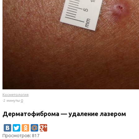
Косметология
·
2 минуты
·
0
Дерматофиброма — удаление лазером
Просмотров: 817