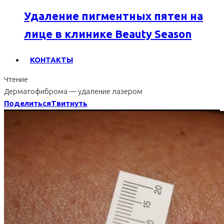
Удаление пигментных пятен на
лице в клинике Beauty Season
КОНТАКТЫ
Чтение
Дерматофиброма — удаление лазером
Поделиться
Твитнуть