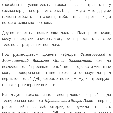
способны на удивительные трюки — если отрезать ногу
саламандре, она отрастет снова. Когда им угрожают, другие
гекконы отбрасывают хвосты, чтобы отвлечь противника, а
потом отращивают их снова.
Другие животные пошли еще дальше. Планарные черви,
медузы и морские анемоны могут регенерировать все свое
тело после разрезания пополам.
Под руководством доцента кафедры
Органической и
Эволюционной Биологии Манси Шривастава,
команда
исследователей проливает новый свет на то, как эти животные
могут проворачивать такие трюки, и обнаружила ряд
переключателей ДНК, которые, по-видимому, контролируют
гены для регенерации всего тела.
Используя трехполосных леопардовых червей для
тестирования процесса,
Шривастава
и
Эндрю Герке
, аспирант,
работающий в ее лаборатории, обнаружили, что часть
некодирующих участков ДНК контролирует активацию