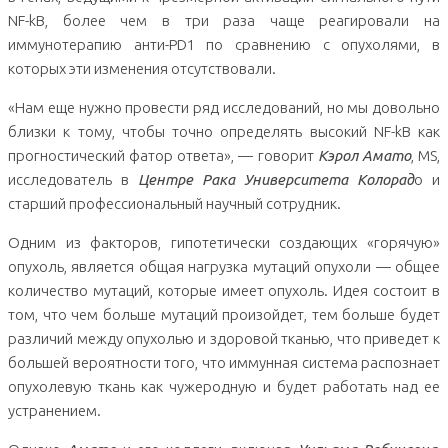
NF-kB, более чем в три раза чаще реагировали на
иммунотерапию анти-PD1 по сравнению с опухолями, в
которых эти изменения отсутствовали.
«Нам еще нужно провести ряд исследований, но мы довольно
близки к тому, чтобы точно определять высокий NF-kB как
прогностический фатор ответа», — говорит
Кэрол Амато
, MS,
исследователь в
Центре Рака Университета Колорад
о и
старший профессиональный научный сотрудник.
Одним из факторов, гипотетически создающих «горячую»
опухоль, является общая нагрузка мутаций опухоли — общее
количество мутаций, которые имеет опухоль. Идея состоит в
том, что чем больше мутаций произойдет, тем больше будет
различий между опухолью и здоровой тканью, что приведет к
большей вероятности того, что иммунная система распознает
опухолевую ткань как чужеродную и будет работать над ее
устранением.