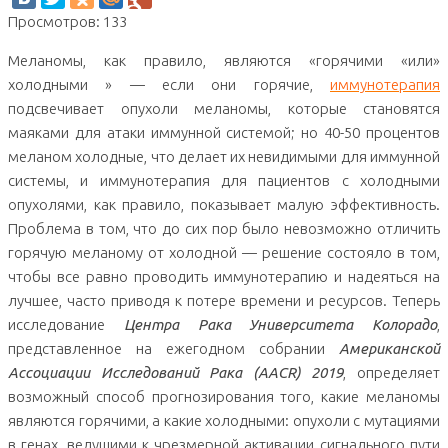
Просмотров: 133
Меланомы, как правило, являются «горячими «или»
холодными » — если они горячие,
иммунотерапия
подсвечивает опухоли меланомы, которые становятся
маяками для атаки иммунной системой; но 40-50 процентов
меланом холодные, что делает их невидимыми для иммунной
системы, и иммунотерапия для пациентов с холодными
опухолями, как правило, показывает малую эффективность.
Проблема в том, что до сих пор было невозможно отличить
горячую меланому от холодной — решение состояло в том,
чтобы все равно проводить иммунотерапию и надеяться на
лучшее, часто приводя к потере времени и ресурсов. Теперь
исследование
Центра Рака Университета Колорадо
,
представленное на ежегодном собрании
Американской
Ассоциации Исследований Рака (AACR) 2019
, определяет
возможный способ прогнозирования того, какие меланомы
являются горячими, а какие холодными: опухоли с мутациями
в генах, ведущими к чрезмерной активации сигнального пути