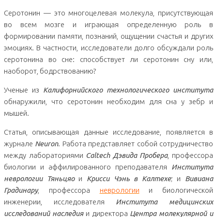
Серотонин — это многоцелевая молекула, присутствующая
во всем мозге и играющая определенную роль в
формировании памяти, познаний, ощущении счастья и других
эмоциях. В частности, исследователи долго обсуждали роль
серотонина во сне: способствует ли серотонин сну или,
наоборот, бодрствованию?
Ученые из
Калифорнийского технологического института
обнаружили, что серотонин необходим для сна у зебр и
мышей.
Статья, описывающая данные исследование, появляется в
журнале
Neuron
. Работа представляет собой сотрудничество
между лабораториями
Caltech Дэвида Пробера
, профессора
биологии и аффилированного преподавателя
Института
неврологии Тяньцяо
и
Крисси Чэнь в Калтехе
; и
Вивиана
Градинару
, профессора
неврологии
и биологической
инженерии, исследователя
Института медицинских
исследований наследия
и директора
Центра молекулярной и