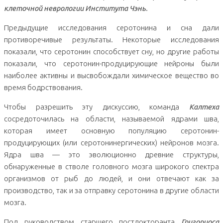
клеточной неврологии Института Чэнь
.
Предыдущие исследования серотонина и сна дали
противоречивые результаты. Некоторые исследования
показали, что серотонин способствует сну, но другие работы
показали, что серотонин-продуцирующие нейроны были
наиболее активны и высвобождали химическое вещество во
время бодрствования.
Чтобы разрешить эту дискуссию, команда
Калтеха
сосредоточилась на области, называемой ядрами шва,
которая имеет основную популяцию серотонин-
продуцирующих (или серотонинергических) нейронов мозга.
Ядра шва — это эволюционно древние структуры,
обнаруженные в стволе головного мозга широкого спектра
организмов от рыб до людей, и они отвечают как за
производство, так и за отправку серотонина в другие области
мозга.
Под руководством старшего постдокторанта
Григориоса