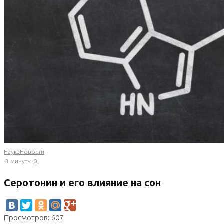
Наука
Новости
·
3 минуты
·
0
Серотонин и его влияние на сон
Просмотров: 607