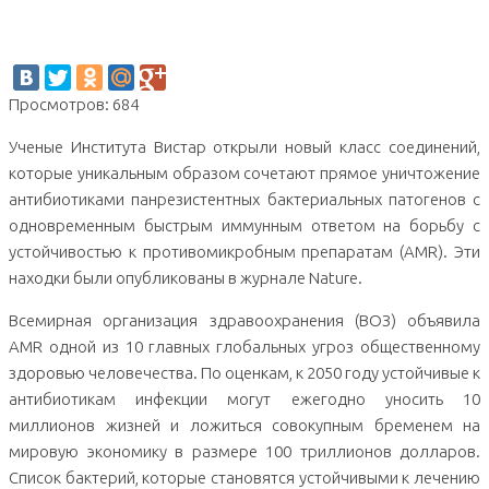
важнейший путь развития бактерий и активируют
адаптивный иммунный ответ
Просмотров: 684
Ученые Института Вистар открыли новый класс соединений,
которые уникальным образом сочетают прямое уничтожение
антибиотиками панрезистентных бактериальных патогенов с
одновременным быстрым иммунным ответом на борьбу с
устойчивостью к противомикробным препаратам (AMR). Эти
находки были опубликованы в журнале Nature.
Всемирная организация здравоохранения (ВОЗ) объявила
AMR одной из 10 главных глобальных угроз общественному
здоровью человечества. По оценкам, к 2050 году устойчивые к
антибиотикам инфекции могут ежегодно уносить 10
миллионов жизней и ложиться совокупным бременем на
мировую экономику в размере 100 триллионов долларов.
Список бактерий, которые становятся устойчивыми к лечению