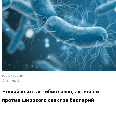
Наука
Новости
·
2 минуты
·
21
Новый класс антибиотиков, активных
против широкого спектра бактерий
Иммуно-антибиотики двойного действия блокируют